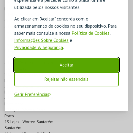
12 Lojas - Worten Faro
utilizada pelos nossos visitantes.
Faro
3 Lojas - Worten Guarda
Ao clicar em "Aceitar" concorda com o
Guarda
armazenamento de cookies no seu dispositivo. Para
6 Lojas - Worten Ilha da Madeira
saber mais consulte a nossa
Política de Cookies
,
Ilha da Madeira
1 Lojas - Worten Ilha de S. Miguel
Informações Sobre Cookies
e
Ilha de S. Miguel
Privacidade & Segurança
.
1 Lojas - Worten Ilha do Faial
Ilha do Faial
2 Lojas - Worten Ilha Terceira
Aceitar
Ilha Terceira
9 Lojas - Worten Leiria
Rejeitar não essenciais
Leiria
25 Lojas - Worten Lisboa
Lisboa
Gerir Preferências
4 Lojas - Worten Portalegre
Portalegre
37 Lojas - Worten Porto
Porto
13 Lojas - Worten Santarém
Santarém