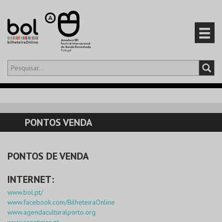
Olá,
iniciar sessão
PT
0
CARRINHO
PONTOS VENDA
EVENTOS
PONTOS DE VENDA
CARTÕES
INTERNET:
PRODUTOS
www.bol.pt/
www.facebook.com/BilheteiraOnline
www.agendaculturalporto.org