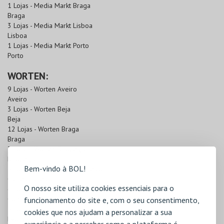
1 Lojas - Media Markt Braga
Braga
3 Lojas - Media Markt Lisboa
Lisboa
1 Lojas - Media Markt Porto
Porto
WORTEN:
9 Lojas - Worten Aveiro
Aveiro
3 Lojas - Worten Beja
Beja
12 Lojas - Worten Braga
Braga
3 Lojas - Worten Bragança
Bragança
Bem-vindo à BOL!
5 Lojas - Worten Castelo Branco
Castelo Branco
O nosso site utiliza cookies essenciais para o
6 Lojas - Worten Coimbra
Coimbra
funcionamento do site e, com o seu consentimento,
5 Lojas - Worten Évora
cookies que nos ajudam a personalizar a sua
Évora
experiência e a perceber como a plataforma é