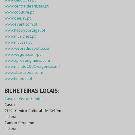
www.canoticias.pt
www.centraldeartistas.pt
www.coolture.pt
www.deejay.pt
www.event.com.pt
www.happyportugal.pt
www.musicfest.pt
www.mycasa.pt
www.webradioapollo.com
www.wegow.com/pt
www.xpressingmusic.com
www.mundo1001viagens.com/
www.atlaslisboa.com/
www.timeout.pt
BILHETEIRAS LOCAIS:
Cascais Visitor Center
Cascais
CCB - Centro Cultural de Belém
Lisboa
Campo Pequeno
Lisboa