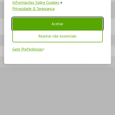
Informações Sobre Cookies
e
19. QUAIS OS MODOS DE PAGAMENTOS DISPONÍVEIS
Privacidade & Segurança
.
NO SITE BOL?
Aceitar
20. QUANTO TEMPO DEMORA A DEBITAREM O VALOR
DA COMPRA NO CARTÃO DE CRÉDITO/DÉBITO?
Rejeitar não essenciais
21. QUANTOS BILHETES POSSO COMPRAR?
Gerir Preferências
22. QUE BROWSER DEVO UTILIZAR NO SITE BOL?
23. COMO POSSO UTILIZAR O CÓDIGO OFERTA?