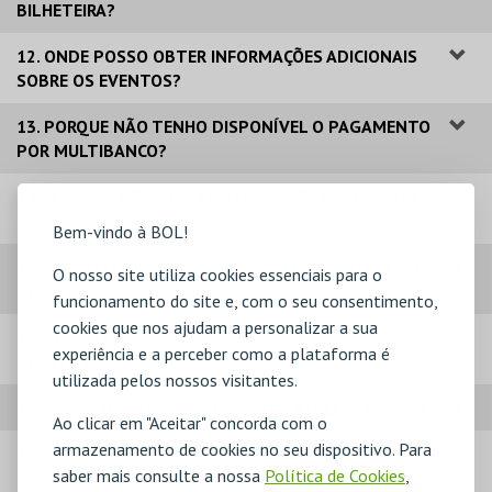
BILHETEIRA?
12. ONDE POSSO OBTER INFORMAÇÕES ADICIONAIS
SOBRE OS EVENTOS?
13. PORQUE NÃO TENHO DISPONÍVEL O PAGAMENTO
POR MULTIBANCO?
14. O BILHETE TEM UM CONTRIBUINTE E NOME QUE
NÃO O MEU.
Bem-vindo à BOL!
15. POSSO COMPRAR BILHETES NO PRÓPRIO DIA DO
O nosso site utiliza cookies essenciais para o
EVENTO?
funcionamento do site e, com o seu consentimento,
cookies que nos ajudam a personalizar a sua
16. POSSO COMPRAR BILHETES PARA VÁRIOS
experiência e a perceber como a plataforma é
EVENTOS?
utilizada pelos nossos visitantes.
17. POSSO DAR OS MEUS BILHETES A OUTRA PESSOA?
Ao clicar em "Aceitar" concorda com o
armazenamento de cookies no seu dispositivo. Para
18. POSSO IMPRIMIR OS BILHETES A PRETO E
saber mais consulte a nossa
Política de Cookies
,
BRANCO?