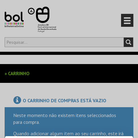
Olá,
iniciar sessão
PT
0
CARRINHO
»
CARRINHO
EVENTOS
CARTÕES
O CARRINHO DE COMPRAS ESTÁ VAZIO
PRODUTOS
Neste momento não existem itens seleccionados
para compra.
Quando adicionar algum item ao seu carrinho, este irá