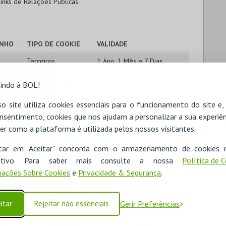
links de Relações Públicas.
INHO
TIPO DE COOKIE
VALIDADE
Terceiros
1 Ano, 1 Mês e 7 Dias
indo à BOL!
como interagem com o website, contribuindo para a melhoria da
o site utiliza cookies essenciais para o funcionamento do site e
nsentimento, cookies que nos ajudam a personalizar a sua experiên
INHO
TIPO DE COOKIE
VALIDADE
er como a plataforma é utilizada pelos nossos visitantes.
Terceiros
1 Ano, 1 Mês e 7 Dias
icar em "Aceitar" concorda com o armazenamento de cookies 
o e suportar a análise de comportamento dos utilizadores no
ositivo. Para saber mais consulte a nossa
Política de 
ações Sobre Cookies
e
Privacidade & Segurança
.
itar
Rejeitar não essenciais
Gerir Preferências
CAMINHO
TIPO DE COOKIE
VALIDADE