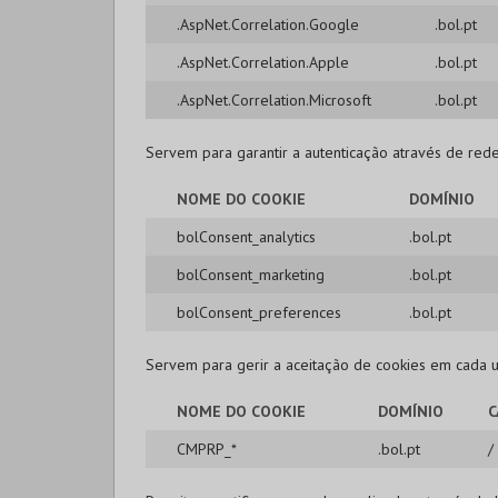
.AspNet.Correlation.Google
.bol.pt
.AspNet.Correlation.Apple
.bol.pt
.AspNet.Correlation.Microsoft
.bol.pt
Servem para garantir a autenticação através de rede
NOME DO COOKIE
DOMÍNIO
bolConsent_analytics
.bol.pt
bolConsent_marketing
.bol.pt
bolConsent_preferences
.bol.pt
Servem para gerir a aceitação de cookies em cada u
NOME DO COOKIE
DOMÍNIO
C
CMPRP_*
.bol.pt
/