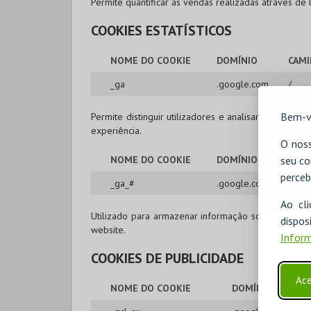
Permite quantificar as vendas realizadas através de 
COOKIES ESTATÍSTICOS
NOME DO COOKIE
DOMÍNIO
CAM
_ga
.google.com
/
Bem-v
Permite distinguir utilizadores e analisar a forma 
experiência.
O noss
seu co
NOME DO COOKIE
DOMÍNIO
CAM
perceb
_ga_#
.google.com
/
Ao cl
Utilizado para armazenar informação sobre a sessã
disp
website.
Inform
COOKIES DE PUBLICIDADE
Ace
NOME DO COOKIE
DOMÍNIO