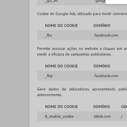
_gcl_au
.google.com
Cookie do Google Ads, utilizado para medir conversõe
NOME DO COOKIE
DOMÍNIO
_fbc
.facebook.com
Permite associar ações no website a cliques em an
medir a eficácia de campanhas publicitárias.
NOME DO COOKIE
DOMÍNIO
_fbp
.facebook.com
Gere dados de utilizadores, apresentando publi
anteriormente.
NOME DO COOKIE
DOMÍNIO
CA
tt_enable_cookie
.tiktok.com
/