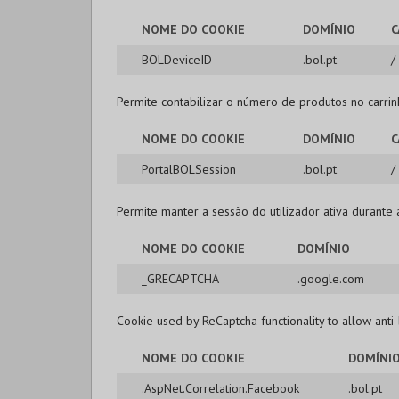
NOME DO COOKIE
DOMÍNIO
C
BOLDeviceID
.bol.pt
/
Permite contabilizar o número de produtos no carrinh
NOME DO COOKIE
DOMÍNIO
C
PortalBOLSession
.bol.pt
/
Permite manter a sessão do utilizador ativa durante
NOME DO COOKIE
DOMÍNIO
_GRECAPTCHA
.google.com
Cookie used by ReCaptcha functionality to allow anti-
NOME DO COOKIE
DOMÍNI
.AspNet.Correlation.Facebook
.bol.pt